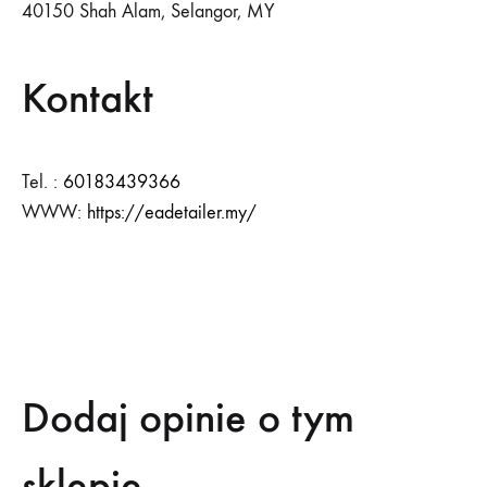
40150 Shah Alam, Selangor, MY
Kontakt
Tel. :
60183439366
WWW:
https://eadetailer.my/
SKONTAKTUJ SIĘ
Dodaj opinie o tym
sklepie