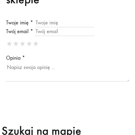
Twoje imię *
Twój email *
★
★
★
★
★
★
★
★
★
★
★
★
★
★
★
Opinia *
Szukaj na mapie