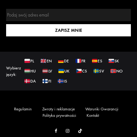
STUDIO DETAILINGOWE
Polo Auto Detailing
ZAPISZ MNIE
Złota 71, 62-800, Kalisz, PL
Strona www
Pokaż telefon
NAWIGUJ
PL
EN
DE
FR
ES
SK
Wybierz
HU
LV
UK
CS
SV
NO
język:
STUDIO DETAILINGOWE
DA
FI
IS
DAB CAR
ul. Złota 71, 62-800, Kalisz, PL
NAWIGUJ
Regulamin
Zwroty i reklamacje
Warunki Gwarancji
Polityka prywatności
Kontakt
STUDIO DETAILINGOWE
Facebook
Instagram
TikTok