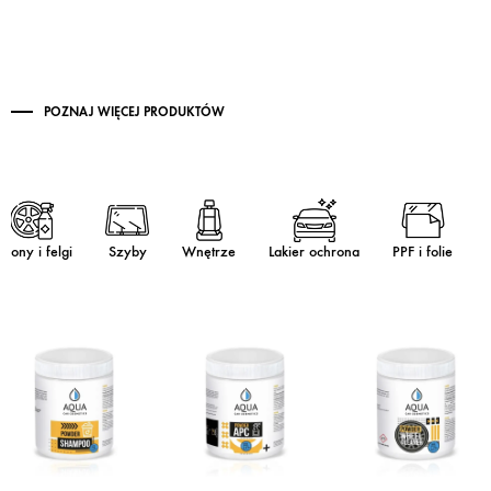
POZNAJ WIĘCEJ PRODUKTÓW
pony i felgi
Szyby
Wnętrze
Lakier ochrona
PPF i folie