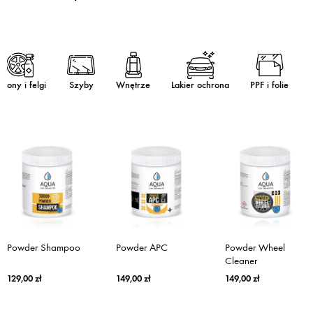
pony i felgi
Szyby
Wnętrze
Lakier ochrona
PPF i folie
Powder Shampoo
Powder APC
Powder Wheel
Cleaner
129,00
zł
149,00
zł
149,00
zł