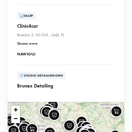
SKLEP
Clinic4car
Brzeźna 3, 90-303 , Łódź, PL
Strona www
NAWIGUJ
STUDIO DETAILINGOWE
Brunex Detailing
Myśliwska 9, 95-200, Pabianice, PL
NAWIGUJ
+
−
STUDIO DETAILINGOWE