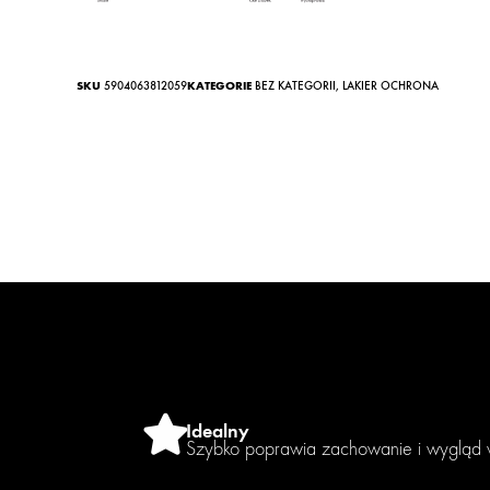
SKU
5904063812059
KATEGORIE
BEZ KATEGORII
,
LAKIER OCHRONA
Idealny
Szybko poprawia zachowanie i wygląd w