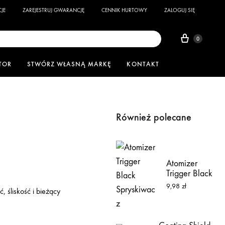
JE
ZAREJESTRUJ GWARANCJĘ
CENNIK HURTOWY
ZALOGUJ SIĘ
0
TOR
STWÓRZ WŁASNĄ MARKĘ
KONTAKT
Również polecane
Atomizer
Trigger Black
Spryskiwacz
9,98
zł
 śliskość i bieżący