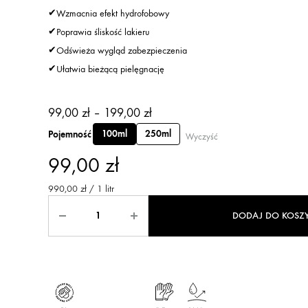
✔
Wzmacnia efekt hydrofobowy
✔
Poprawia śliskość lakieru
✔
Odświeża wygląd zabezpieczenia
✔
Ułatwia bieżącą pielęgnację
99,00
zł
–
199,00
zł
Pojemność
100ml
250ml
Wyczyść
99,00
zł
990,00 zł / 1 litr
DODAJ DO KOSZ