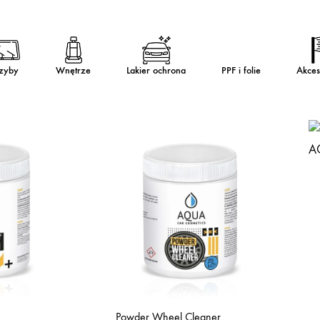
zyby
Wnętrze
Lakier ochrona
PPF i folie
Akces
Powder Wheel Cleaner