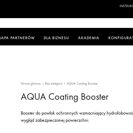
INSTRUKC
MAPA PARTNERÓW
DLA BIZNESU
AKADEMIA
KONFIGURA
Strona główna
Bez kategorii
AQUA Coating Booster
AQUA Coating Booster
Booster do powłok ochronnych wzmacniający hydrofobowość,
wygląd zabezpieczonej powierzchni.