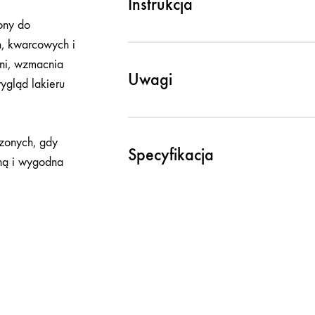
Instrukcja
ony do
h, kwarcowych i
hni, wzmacnia
Uwagi
ygląd lakieru
czonych, gdy
Specyfikacja
oną i wygodna