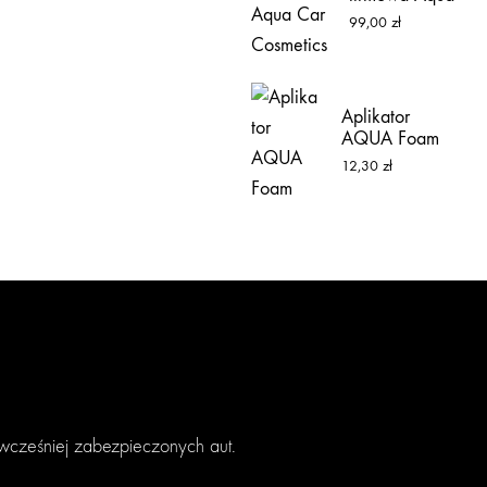
Car Cosmetics
99,00
zł
Aplikator
AQUA Foam
12,30
zł
cześniej zabezpieczonych aut.