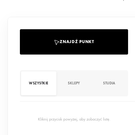
ZNAJDŹ PUNKT
WSZYSTKIE
SKLEPY
STUDIA
Kliknij przycisk powyżej, aby zobaczyć listę.