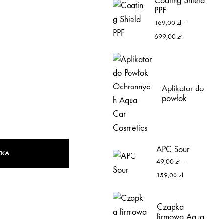
Coating Shield
PPF
169,00
zł
–
699,00
zł
Aplikator do
powłok
ochronnych
Aqua Car
Cosmetics
APC Sour
YKA
49,00
zł
–
159,00
zł
Czapka
firmowa Aqua