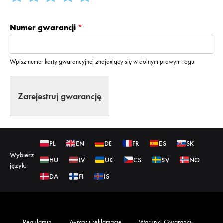
c
c
c
c
c
e
e
e
e
e
Numer gwarancji
*
n
n
n
n
n
a
a
a
a
a
Wpisz numer karty gwarancyjnej znajdujący się w dolnym prawym rogu.
1
2
3
4
5
z
z
z
z
z
5
5
5
5
5
Zarejestruj gwarancję
PL
EN
DE
FR
ES
SK
Wybierz
HU
LV
UK
CS
SV
NO
język:
DA
FI
IS
Regulamin
Zwroty i reklamacje
Warunki Gwarancji