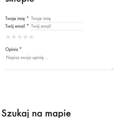
Twoje imię *
Twój email *
★
★
★
★
★
★
★
★
★
★
★
★
★
★
★
Opinia *
Szukaj na mapie