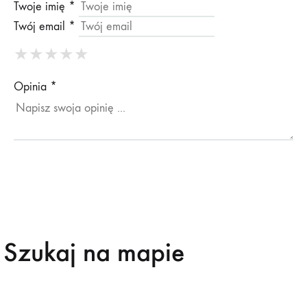
Twoje imię *
Twój email *
★
★
★
★
★
★
★
★
★
★
★
★
★
★
★
Opinia *
Szukaj na mapie