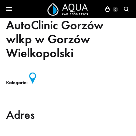
Koszyk
0
AutoClinic Gorzów
wlkp
w Gorzów
Wielkopolski
Kategorie:
Adres