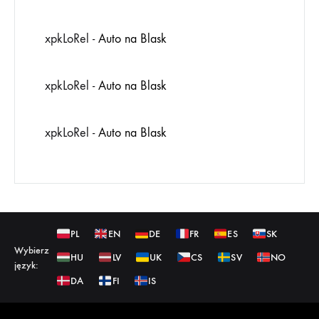
xpkLoRel
-
Auto na Blask
xpkLoRel
-
Auto na Blask
xpkLoRel
-
Auto na Blask
PL
EN
DE
FR
ES
SK
Wybierz
HU
LV
UK
CS
SV
NO
język:
DA
FI
IS